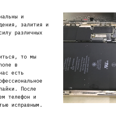
нальны и
дения, залития и
силу различных
иться, то мы
hone в
нас есть
офессиональное
пайки. После
ем телефон и
тью исправным.