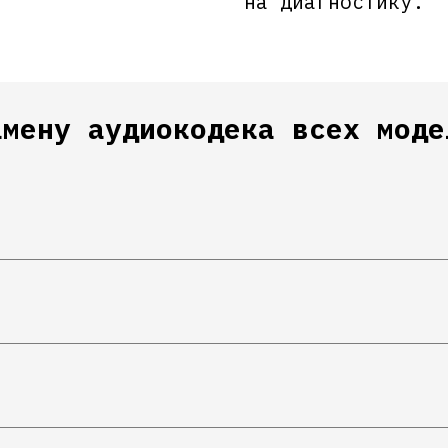
на диагностику.
амену аудиокодека всех моде