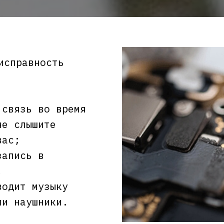
исправность
 связь во время
не слышите
вас;
запись в
;
водит музыку
ли наушники.