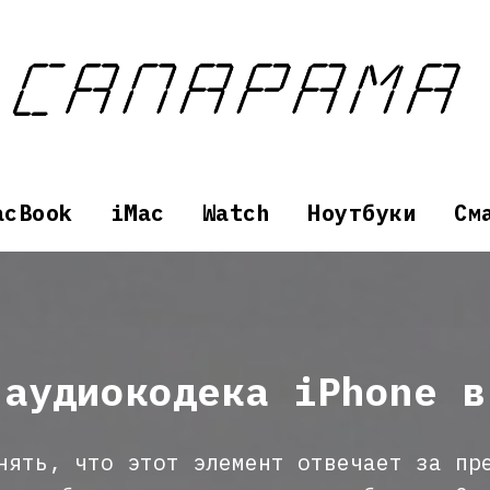
acBook
iMac
Watch
Ноутбуки
См
 аудиокодека iPhone в
нять, что этот элемент отвечает за пр