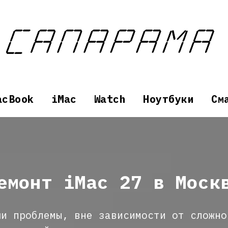
acBook
iMac
Watch
Ноутбуки
См
емонт iMac 27 в Моск
ши проблемы, вне зависимости от сложно