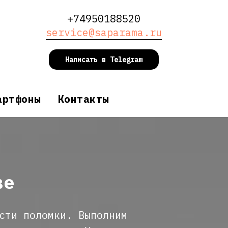
+74950188520
service@saparama.ru
Написать в Telegram
артфоны
Контакты
ве
сти поломки. Выполним