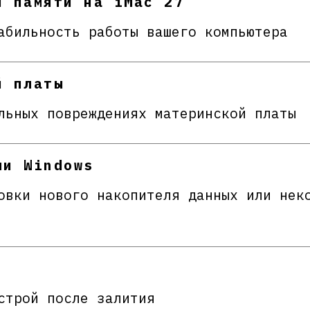
й памяти на iMac 27
абильность работы вашего компьютера
й платы
льных повреждениях материнской платы
ли Windows
овки нового накопителя данных или нек
строй после залития