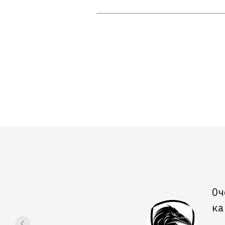
Оч
ка