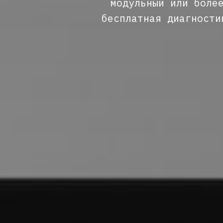
модульный или боле
бесплатная диагности