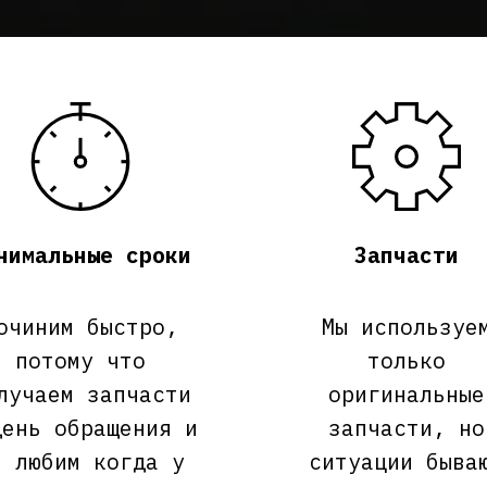
нимальные сроки
Запчасти
очиним быстро,
Мы используе
потому что
только
лучаем запчасти
оригинальные
день обращения и
запчасти, но
е любим когда у
ситуации быва