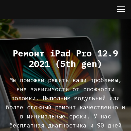
Ремонт iPad Pro 12.9
2021 (5th gen)
Мы поможем решить ваши проблемы,
вне зависимости от сложности
поломки. Выполним модульный или
более сложный ремонт качественно и
в минимальные сроки. У нас
бесплатная диагностика и 90 дней